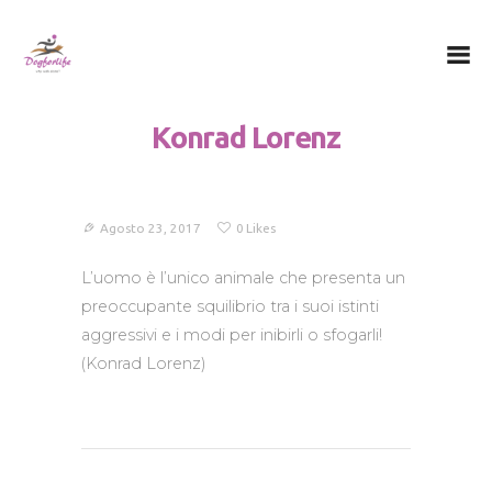
Dog for Life
A dog for life, a life for dogs…
Konrad Lorenz
Chi sono
Il centro
Il metodo
Agosto 23, 2017
0
Likes
La Filosofia
L’uomo è l’unico animale che presenta un
Le attività
preoccupante squilibrio tra i suoi istinti
Contatti
aggressivi e i modi per inibirli o sfogarli!
(Konrad Lorenz)